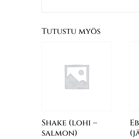
Tutustu myös
Shake (lohi –
Eb
salmon)
(j