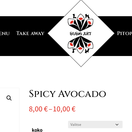
enu
Take away
Pito
Spicy Avocado
Hintaluokka:
8,00
€
–
10,00
€
8,00 €
-
koko