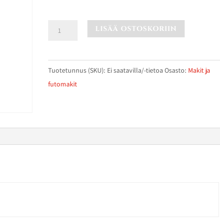
10,00 €
Spicy
LISÄÄ OSTOSKORIIN
Avocado
määrä
Tuotetunnus (SKU):
Ei saatavilla/-tietoa
Osasto:
Makit ja
futomakit