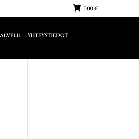
0,00
€
palvelu
Yhteystiedot