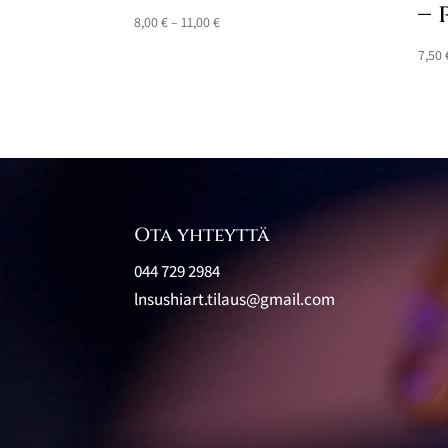
– 
Hintaluokka:
8,00
€
–
11,00
€
8,00 €
7,50
-
11,00 €
Ota yhteyttä
044 729 2984
lnsushiart.tilaus@gmail.com