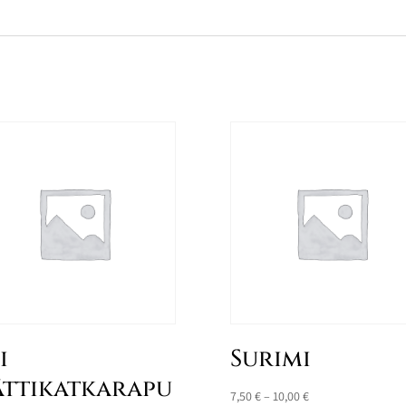
i
Surimi
ättikatkarapu
Hintaluokka:
7,50
€
–
10,00
€