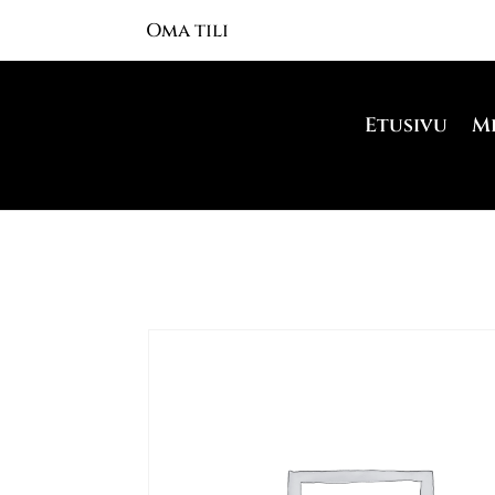
Oma tili
Etusivu
M