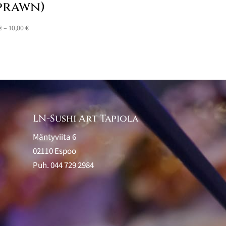
prawn)
7,50 €
-
Hintaluokka:
€
–
10,00
€
10,00 €
7,50 €
-
10,00 €
LN-Sushi Art Tapiola
Mäntyviita 6
02110 Espoo
Puh.
044 729 2984