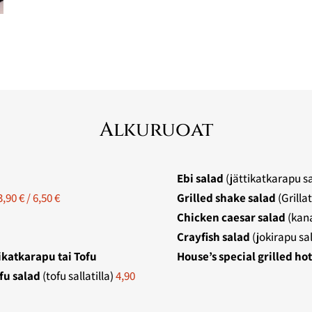
Alkuruoat
Ebi salad
(jättikatkarapu sa
3,90 € / 6,50 €
Grilled shake salad
(Grillat
Chicken caesar salad
(kana
Crayfish salad
(jokirapu sal
ikatkarapu tai Tofu
House’s special grilled ho
ad
(tofu sallatilla)
4,90