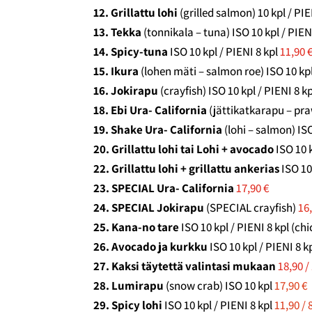
12. Grillattu lohi
(grilled salmon) 10 kpl / PIE
13. Tekka
(tonnikala – tuna) ISO 10 kpl / PIEN
14. Spicy-tuna
ISO 10 kpl / PIENI 8 kpl
11,90 €
15. Ikura
(lohen mäti – salmon roe) ISO 10 kpl
16. Jokirapu
(crayfish) ISO 10 kpl / PIENI 8 k
18. Ebi Ura- California
(jättikatkarapu – pra
19. Shake Ura- California
(lohi – salmon) ISO
20. Grillattu lohi tai Lohi + avocado
ISO 10 
22. Grillattu lohi + grillattu ankerias
ISO 10
23. SPECIAL Ura- California
17,90 €
24. SPECIAL Jokirapu
(SPECIAL crayfish)
16
25. Kana-no tare
ISO 10 kpl / PIENI 8 kpl (ch
26. Avocado ja kurkku
ISO 10 kpl / PIENI 8 
27. Kaksi täytettä valintasi mukaan
18,90 /
28. Lumirapu
(snow crab) ISO 10 kpl
17,90 €
29. Spicy lohi
ISO 10 kpl / PIENI 8 kpl
11,90 / 