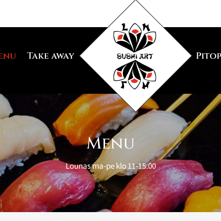
enu
Take away
Pito
Menu
Lounas ma-pe klo 11-15.00