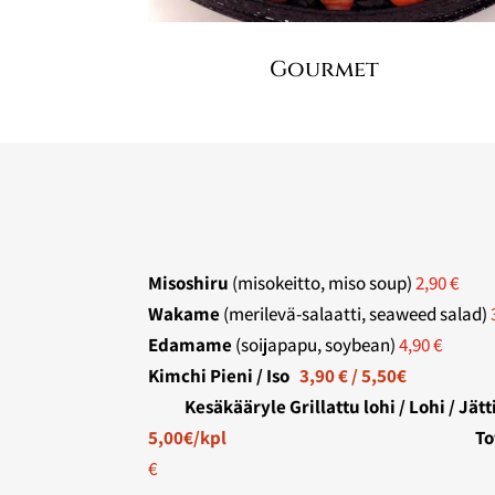
Gourmet
Misoshiru
(misokeitto, miso soup)
2,90 €
Wakame
(merilevä-salaatti, seaweed salad)
Edamame
(soijapapu, soybean)
4,90 €
Kimchi Pieni / Iso
3,90 € / 5,50€
Kesäkääryle Grillattu lohi / Lohi / Jätt
5,00€/kpl
Tofu sal
€