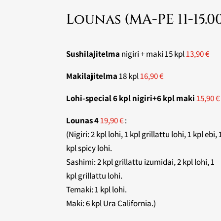
Lounas (MA-PE 11-15.0
Sushilajitelma
nigiri + maki 15 kpl
13,90 €
Makilajitelma
18 kpl
16,90 €
Lohi-special 6 kpl nigiri+6 kpl maki
15,90 €
Lounas 4
19,90 €
:
(Nigiri: 2 kpl lohi, 1 kpl grillattu lohi, 1 kpl ebi, 
kpl spicy lohi.
Sashimi: 2 kpl grillattu izumidai, 2 kpl lohi, 1
kpl grillattu lohi.
Temaki: 1 kpl lohi.
Maki: 6 kpl Ura California.)