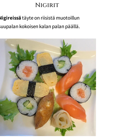
Nigirit
Nigireissä
täyte on riisistä muotoillun
suupalan kokoisen kalan palan päällä.