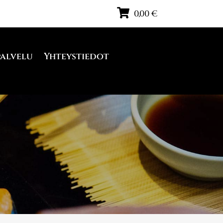
0,00
€
palvelu
Yhteystiedot