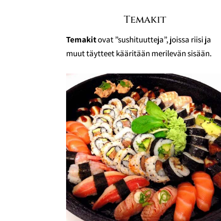
Temakit
Temakit
ovat ”sushituutteja”, joissa riisi ja
muut täytteet kääritään merilevän sisään.