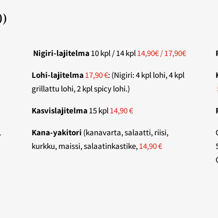
0)
Nigiri-lajitelma
10 kpl / 14 kpl
14,90€ / 17,90€
Lohi-lajitelma
17,90 €
:
(Nigiri: 4 kpl lohi, 4 kpl
grillattu lohi, 2 kpl spicy lohi.)
Kasvislajitelma
15 kpl
14,90 €
1
Kana-yakitori
(kanavarta, salaatti, riisi,
kurkku, maissi, salaatinkastike,
14,90 €