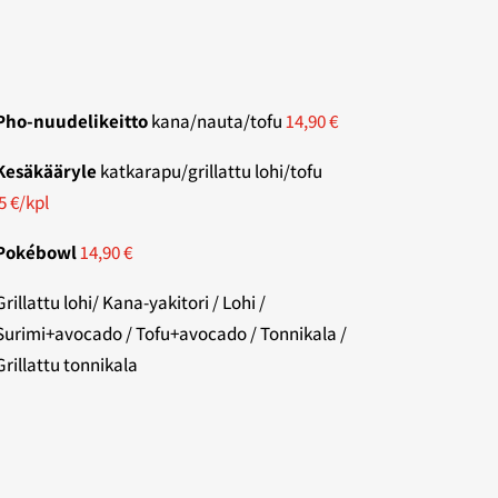
Pho-nuudelikeitto
kana/nauta/tofu
14,90 €
Kesäkääryle
katkarapu/grillattu lohi/tofu
5 €/kpl
Pokébowl
14,90 €
Grillattu lohi/ Kana-yakitori / Lohi /
Surimi+avocado / Tofu+avocado / Tonnikala /
Grillattu tonnikala