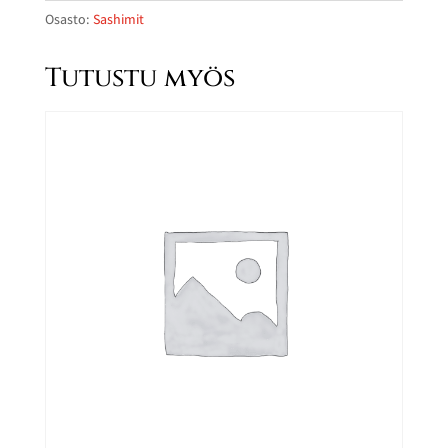
määrä
Osasto:
Sashimit
Tutustu myös