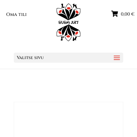
0,00
€
Oma tili
Valitse sivu