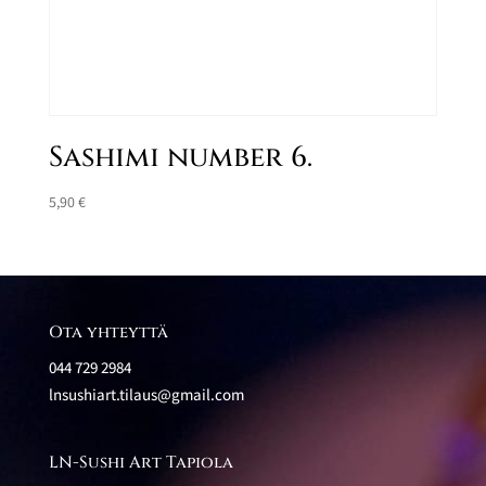
Sashimi number 6.
5,90
€
Ota yhteyttä
044 729 2984
lnsushiart.tilaus@gmail.com
LN-Sushi Art Tapiola