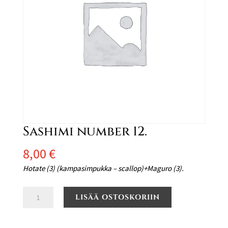
Sashimi number 12.
8,00
€
Hotate (3) (kampasimpukka – scallop)+Maguro (3).
Sashimi
LISÄÄ OSTOSKORIIN
number
12.