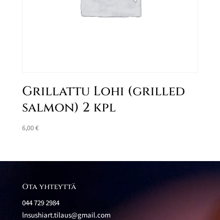
Grillattu Lohi (grilled
salmon) 2 kpl
6,00
€
Ota yhteyttä
044 729 2984
lnsushiart.tilaus@gmail.com