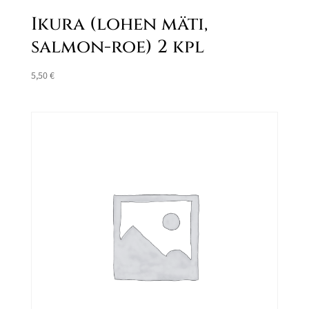
Ikura (lohen mäti,
salmon-roe) 2 kpl
5,50
€