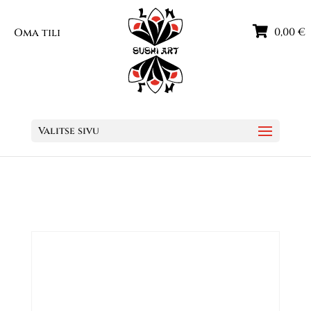
0,00
€
Oma tili
Valitse sivu