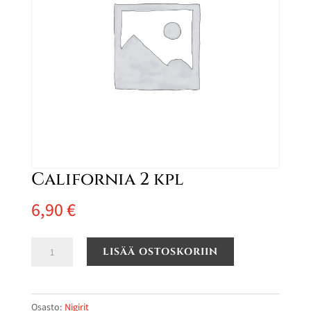
California 2 kpl
6,90
€
California
LISÄÄ OSTOSKORIIN
2
kpl
määrä
Osasto:
Nigirit